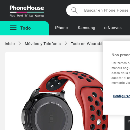
Phonehouse
Todo
iPhone
Samsung
reNuevos
Inicio
Móviles y Telefonía
Todo en Wearables
Acceso
Nos preoc
Utilizamos c
manera segur
O
datos de la 
aceptar el u
G
momento vis
Configura
Op