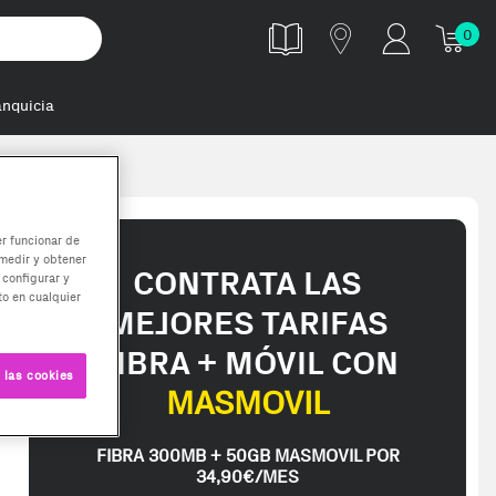
0
anquicia
 - Rojo / Negro
er funcionar de
medir y obtener
CONTRATA LAS
 configurar y
o en cualquier
MEJORES TARIFAS
FIBRA + MÓVIL CON
 las cookies
MASMOVIL
FIBRA 300MB + 50GB MASMOVIL POR
34,90€/MES