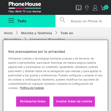
Phonehouse
0
Todo
Inicio
Móviles y Telefonía
Todo en
Wearables
Accesorios Wearables
Nos preocupamos por tu privacidad
Utilizamos cookies y tecnologías similares propias y de terceros, de
sesión o persistentes, para hacer funcionar de manera segura nuestra
página web y personalizar su contenido. Igualmente, utilizamos cookies
para medir y obtener datos de la navegación que realizas y para ajustar la
publicidad a tus gustos y preferencias. Puedes configurar y aceptar el uso
de cookies a continuación. Asimismo, puedes modificar tus opciones de
consentimiento en cualquier momento visitando la Configuración de
cookies
Política de Cookies
Rechazarlas todas
Aceptar todas las cookies