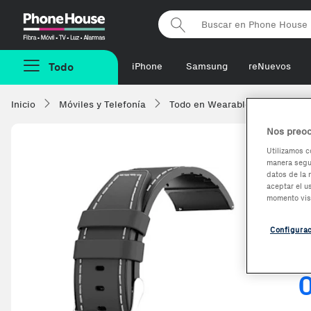
Phonehouse
Todo
iPhone
Samsung
reNuevos
Inicio
Móviles y Telefonía
Todo en Wearables
Acceso
Nos preoc
Utilizamos c
manera segur
O
datos de la 
aceptar el u
S
momento vis
X
Configura
N