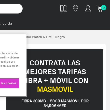
0
anquicia
 Para Xiaomi Redmi Watch 5 Lite - Negro
er funcionar de
medir y obtener
CONTRATA LAS
 configurar y
o en cualquier
MEJORES TARIFAS
FIBRA + MÓVIL CON
 las cookies
MASMOVIL
FIBRA 300MB + 50GB MASMOVIL POR
34,90€/MES