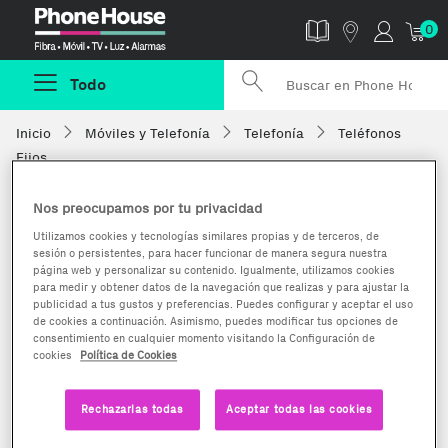
Phonehouse
0
Todo
Inicio
Móviles y Telefonía
Telefonía
Teléfonos
Fijos
Nos preocupamos por tu privacidad
Utilizamos cookies y tecnologías similares propias y de terceros, de
sesión o persistentes, para hacer funcionar de manera segura nuestra
página web y personalizar su contenido. Igualmente, utilizamos cookies
para medir y obtener datos de la navegación que realizas y para ajustar la
publicidad a tus gustos y preferencias. Puedes configurar y aceptar el uso
de cookies a continuación. Asimismo, puedes modificar tus opciones de
consentimiento en cualquier momento visitando la Configuración de
cookies
Política de Cookies
Rechazarlas todas
Aceptar todas las cookies