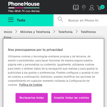
Phonehouse
0
Todo
Inicio
Móviles y Telefonía
Telefonía
Teléfonos
Fijos
Nos preocupamos por tu privacidad
Utilizamos cookies y tecnologías similares propias y de terceros, de
sesión o persistentes, para hacer funcionar de manera segura nuestra
página web y personalizar su contenido. Igualmente, utilizamos cookies
para medir y obtener datos de la navegación que realizas y para ajustar la
publicidad a tus gustos y preferencias. Puedes configurar y aceptar el uso
de cookies a continuación. Asimismo, puedes modificar tus opciones de
consentimiento en cualquier momento visitando la Configuración de
cookies
Política de Cookies
Rechazarlas todas
Aceptar todas las cookies