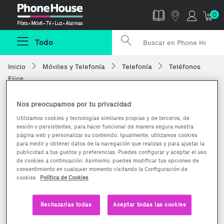
Phonehouse
0
Todo
Inicio
Móviles y Telefonía
Telefonía
Teléfonos
Fijos
Nos preocupamos por tu privacidad
Utilizamos cookies y tecnologías similares propias y de terceros, de
sesión o persistentes, para hacer funcionar de manera segura nuestra
página web y personalizar su contenido. Igualmente, utilizamos cookies
para medir y obtener datos de la navegación que realizas y para ajustar la
publicidad a tus gustos y preferencias. Puedes configurar y aceptar el uso
de cookies a continuación. Asimismo, puedes modificar tus opciones de
consentimiento en cualquier momento visitando la Configuración de
cookies
Política de Cookies
Rechazarlas todas
Aceptar todas las cookies