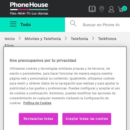
Phonehouse
0
Todo
Inicio
Móviles y Telefonía
Telefonía
Teléfonos
Fijos
Nos preocupamos por tu privacidad
Utilizamos cookies y tecnologías similares propias y de terceros, de
sesión o persistentes, para hacer funcionar de manera segura nuestra
página web y personalizar su contenido. Igualmente, utilizamos cookies
para medir y obtener datos de la navegación que realizas y para ajustar la
publicidad a tus gustos y preferencias. Puedes configurar y aceptar el uso
de cookies a continuación. Asimismo, puedes modificar tus opciones de
consentimiento en cualquier momento visitando la Configuración de
cookies
Política de Cookies
Rechazarlas todas
Aceptar todas las cookies