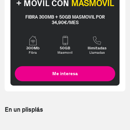
+ MÓVIL CON
MASMOVIL
FIBRA 300MB + 50GB MASMOVIL POR
34,90€/MES
300Mb
50GB
Ilimitadas
Fibra
Masmovil
Llamadas
Me interesa
En un plisplás