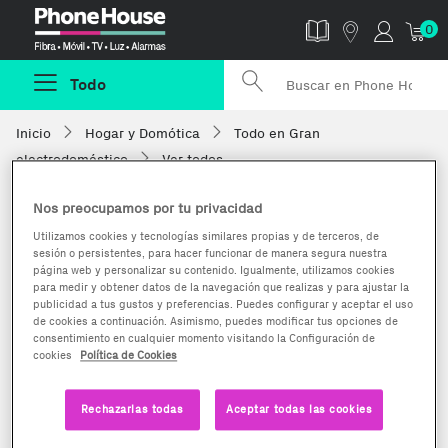
Phonehouse
0
Todo
Inicio
Hogar y Domótica
Todo en Gran
electrodoméstico
Ver todos
Nos preocupamos por tu privacidad
Utilizamos cookies y tecnologías similares propias y de terceros, de
sesión o persistentes, para hacer funcionar de manera segura nuestra
página web y personalizar su contenido. Igualmente, utilizamos cookies
para medir y obtener datos de la navegación que realizas y para ajustar la
publicidad a tus gustos y preferencias. Puedes configurar y aceptar el uso
de cookies a continuación. Asimismo, puedes modificar tus opciones de
consentimiento en cualquier momento visitando la Configuración de
cookies
Política de Cookies
Rechazarlas todas
Aceptar todas las cookies