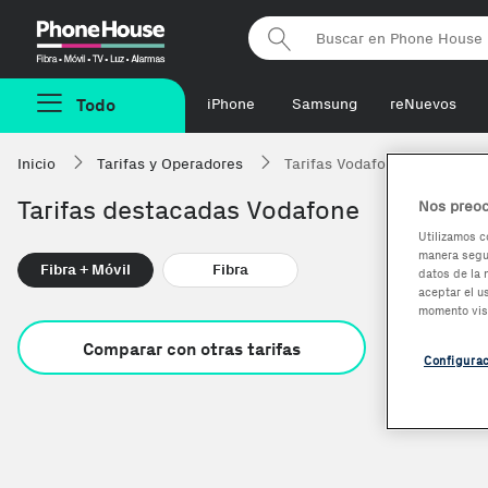
Phonehouse
Todo
iPhone
Samsung
reNuevos
Inicio
Tarifas y Operadores
Tarifas Vodafone
Tarifas destacadas Vodafone
Nos preoc
Utilizamos c
manera segur
Fibra + Móvil
Fibra
datos de la 
aceptar el u
momento vis
Comparar con otras tarifas
Configura