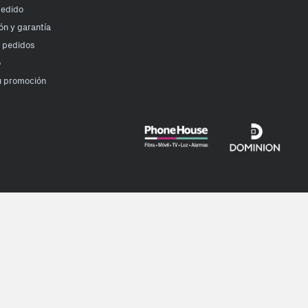
pedido
ón y garantía
r pedidos
o
u promoción