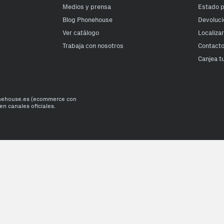
Medios y prensa
Estado 
Blog Phonehouse
Devoluci
Ver catálogo
Localiza
Trabaja con nosotros
Contact
Canjea t
onehouse.es (ecommerce con
en canales oficiales.