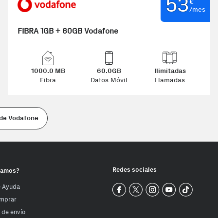
53
€
/mes
FIBRA 1GB + 60GB Vodafone
1000.0 MB
60.0GB
Ilimitadas
Fibra
Datos Móvil
Llamadas
 de Vodafone
Redes sociales
damos?
e Ayuda
Phone House Facebook
Phone House Twitter
Phone House Inst
Phone House
Phone 
mprar
 de envío