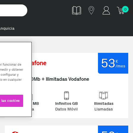
0
anquicia
53
€
er funcionar de
/mes
medir y obtener
 configurar y
FIBRA 600Mb + Ilimitadas Vodafone
o en cualquier
 las cookies
600.0 MB
Infinitos GB
Ilimitadas
Fibra
Datos Móvil
Llamadas