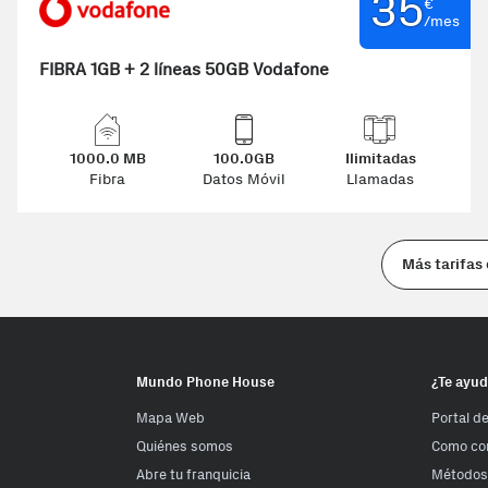
35
€
/mes
FIBRA 1GB + 2 líneas 50GB Vodafone
1000.0 MB
100.0GB
Ilimitadas
Fibra
Datos Móvil
Llamadas
Más tarifas
Mundo Phone House
¿Te ayu
Mapa Web
Portal d
Quiénes somos
Como co
Abre tu franquicia
Métodos