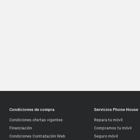
Condiciones de compra
Servicios Phone House
Condiciones ofertas vigentes
Repara tu móvil
Financiación
Compramos tu móvil
Condiciones Contratación Web
Seguro móvil