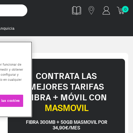
0
anquicia
er funcionar de
medir y obtener
CONTRATA LAS
 configurar y
o en cualquier
MEJORES TARIFAS
FIBRA + MÓVIL CON
 las cookies
MASMOVIL
FIBRA 300MB + 50GB MASMOVIL POR
34,90€/MES