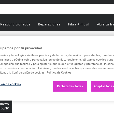
Reacondicionados
Reparaciones
Fibra + móvil
Abre tu fr
upamos por tu privacidad
ookies y tecnologías similares propias y de terceros, de sesión o persistentes, para hac
a nuestra página web y personalizar su contenido. Igualmente, utilizamos cookies para 
IGBEN Rugby 2015 Pc
navegación que realizas y para ajustar la publicidad a tus gustos y preferencias. Puedes
so de cookies a continuación. Asimismo, puedes modificar tus opciones de consentimient
itando la Configuración de cookies
Política de Cookies
0,71
€
ción de cookies
Rechazarlas todas
Aceptar todas
ndido por
EuroMarketplace
ciones de compra:
Envía desde:
Francia
Nuevo
Comentario del vendedor:
Orders are shipp
40,71
€