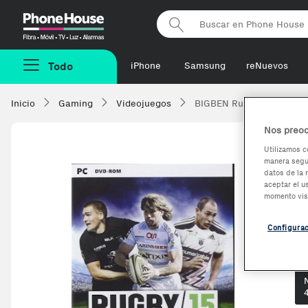
Phonehouse
Todo
iPhone
Samsung
reNuevos
Inicio
Gaming
Videojuegos
BIGBEN Rugby 2015 Pc
Nos preoc
Utilizamos c
manera segur
B
datos de la 
aceptar el u
momento vis
4
Configura
Ve
Op