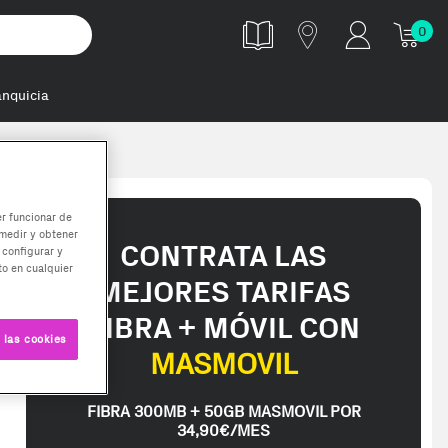
0
anquicia
er funcionar de
medir y obtener
CONTRATA LAS
 configurar y
o en cualquier
MEJORES TARIFAS
FIBRA + MÓVIL CON
 las cookies
MASMOVIL
ed in 2-3 working days. Delivery times (3-10 days) might be delayed d
FIBRA 300MB + 50GB MASMOVIL POR
34,90€/MES