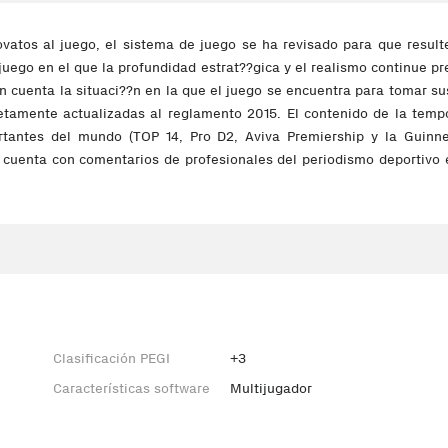
vatos al juego, el sistema de juego se ha revisado para que result
ego en el que la profundidad estrat??gica y el realismo continue pr
 en cuenta la situaci??n en la que el juego se encuentra para tomar
etamente actualizadas al reglamento 2015. El contenido de la tem
rtantes del mundo (TOP 14, Pro D2, Aviva Premiership y la Guinnes
 cuenta con comentarios de profesionales del periodismo deportivo
Clasificación PEGI
+3
Características software
Multijugador