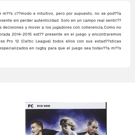
e m??s c??modo e intuitivo, pero por supuesto, no se pod??a
esente sin perder autenticidad. Solo en un campo real sentir??
 sus decisiones y mover a los jugadores con coherencia.Como no
porada 2014-2015 est?? presente en el juego y encontraremos
s Pro 12 (Celtic League) todos ellos con sus estad??sticas
 especializados en rugby para que el juego sea todav??a m??s