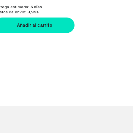
trega estimada:
5 días
stos de envio:
3,99
€
Añadir al carrito