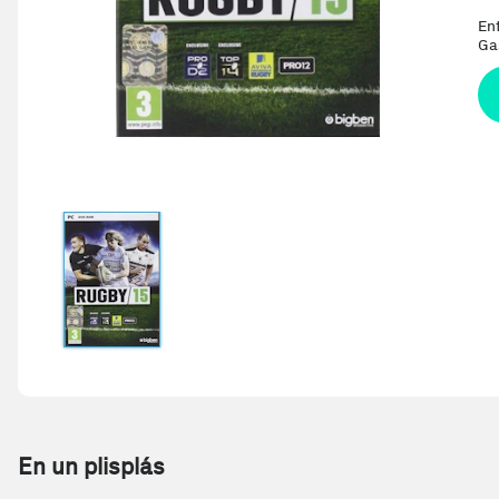
En
Ga
En un plisplás