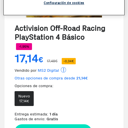
Configuración de cookies
Activision Off-Road Racing
PlayStation 4 Básico
-1,95%
17,14
€
17,48€
-0,34€
Vendido por
MS2 Digital
Otras opciones de compra desde
21,14€
Opciones de compra:
Nuevo
Te damos la oportunidad de elegi
17,14
€
Entrega estimada:
1 día
Gastos de envio:
Gratis