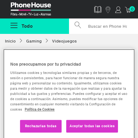
Phonehouse
0
Todo
Inicio
Gaming
Videojuegos
Nos preocupamos por tu privacidad
Utilizamos cookies y tecnologías similares propias y de terceros, de
sesión o persistentes, para hacer funcionar de manera segura nuestra
página web y personalizar su contenido. Igualmente, utilizamos cookies
para medir y obtener datos de la navegación que realizas y para ajustar la
publicidad a tus gustos y preferencias. Puedes configurar y aceptar el uso
de cookies a continuación. Asimismo, puedes modificar tus opciones de
consentimiento en cualquier momento visitando la Configuración de
cookies
Política de Cookies
Rechazarlas todas
Aceptar todas las cookies