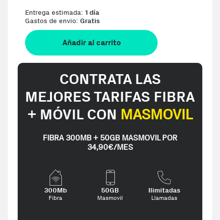
Entrega estimada:
1 día
Gastos de envio:
Gratis
Añadir al carrito
CONTRATA LAS
MEJORES TARIFAS FIBRA
+ MÓVIL CON
MASMOVIL
FIBRA 300MB + 50GB MASMOVIL POR
34,90€/MES
300Mb
50GB
Ilimitadas
Fibra
Masmovil
Llamadas