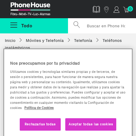
Phonehouse
0
Todo
Inicio
Móviles y Telefonía
Telefonía
Teléfonos
inalámbricos
Nos preocupamos por tu privacidad
Utilizamos cookies y tecnologías similares propias y de terceros, de
sesión o persistentes, para hacer funcionar de manera segura nuestra
página web y personalizar su contenido. Igualmente, utilizamos cookies
para medir y obtener datos de la navegación que realizas y para ajustar la
publicidad a tus gustos y preferencias. Puedes configurar y aceptar el uso
de cookies a continuación. Asimismo, puedes modificar tus opciones de
consentimiento en cualquier momento visitando la Configuración de
cookies
Política de Cookies
Rechazarlas todas
Aceptar todas las cookies