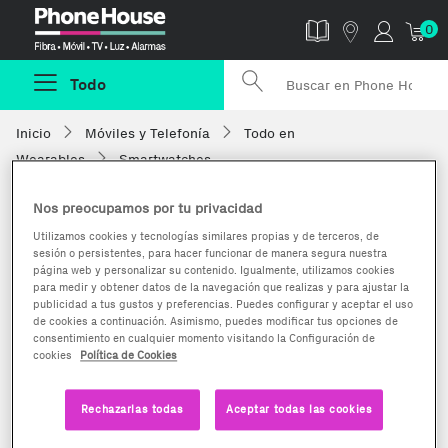
Phonehouse
0
Todo
Inicio
Móviles y Telefonía
Todo en
Wearables
Smartwatches
Nos preocupamos por tu privacidad
Utilizamos cookies y tecnologías similares propias y de terceros, de
sesión o persistentes, para hacer funcionar de manera segura nuestra
página web y personalizar su contenido. Igualmente, utilizamos cookies
para medir y obtener datos de la navegación que realizas y para ajustar la
publicidad a tus gustos y preferencias. Puedes configurar y aceptar el uso
de cookies a continuación. Asimismo, puedes modificar tus opciones de
consentimiento en cualquier momento visitando la Configuración de
cookies
Política de Cookies
Rechazarlas todas
Aceptar todas las cookies