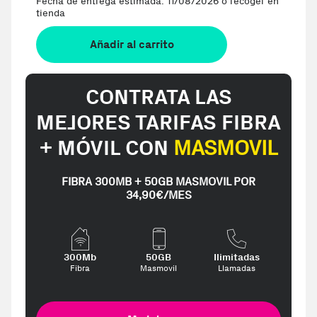
Fecha de entrega estimada: 11/08/2026 o recoger en
tienda
Añadir al carrito
CONTRATA LAS
MEJORES TARIFAS FIBRA
+ MÓVIL CON
MASMOVIL
FIBRA 300MB + 50GB MASMOVIL POR
34,90€/MES
300Mb
50GB
Ilimitadas
Fibra
Masmovil
Llamadas