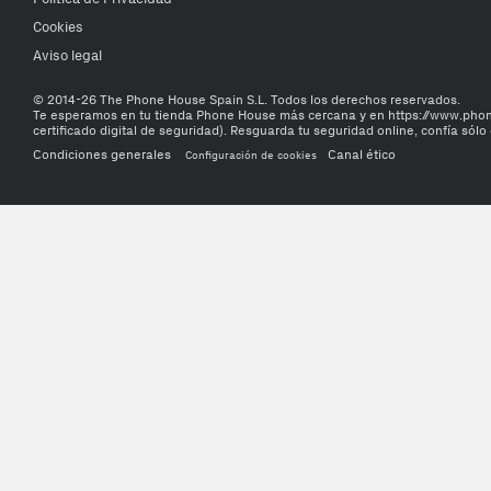
Cookies
Aviso legal
© 2014-26 The Phone House Spain S.L. Todos los derechos reservados.
Te esperamos en tu tienda Phone House más cercana y en https://www.ph
certificado digital de seguridad). Resguarda tu seguridad online, confía sólo 
Condiciones generales
Canal ético
Configuración de cookies