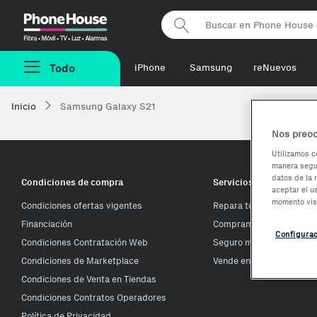
Phonehouse
Todo
iPhone
Samsung
reNuevos
Inicio
Samsung Galaxy S21
Nos preoc
Utilizamos c
manera segur
datos de la 
Condiciones de compra
Servicios Phone House
aceptar el u
momento vis
Condiciones ofertas vigentes
Repara tu móvil
Financiación
Compramos tu móvil
Configura
Condiciones Contratación Web
Seguro móvil
Condiciones de Marketplace
Vende en Phone House
Condiciones de Venta en Tiendas
Condiciones Contratos Operadores
Política de Privacidad