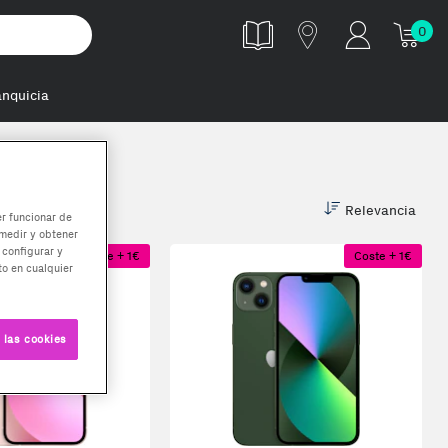
0
anquicia
Relevancia
er funcionar de
medir y obtener
 configurar y
Coste + 1€
Coste + 1€
o en cualquier
 las cookies