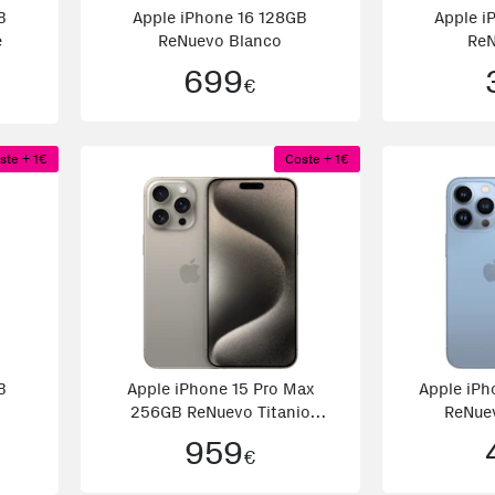
B
Apple iPhone 16 128GB
Apple i
e
ReNuevo Blanco
ReN
699
€
ste + 1€
Coste + 1€
B
Apple iPhone 15 Pro Max
Apple iPh
256GB ReNuevo Titanio
ReNuev
natural
959
€