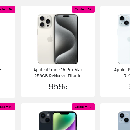
ste + 1€
Coste + 1€
B
Apple iPhone 15 Pro Max
Apple i
256GB ReNuevo Titanio
Re
blanco
959
€
ste + 1€
Coste + 1€