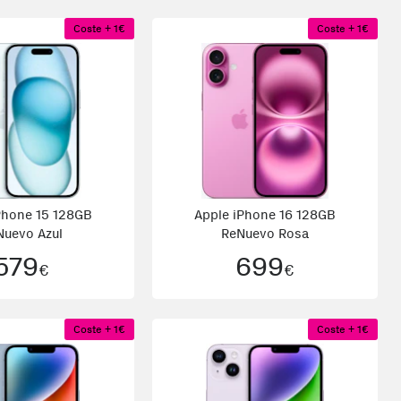
Coste + 1€
Coste + 1€
Phone 15 128GB
Apple iPhone 16 128GB
Nuevo Azul
ReNuevo Rosa
579
699
€
€
Coste + 1€
Coste + 1€