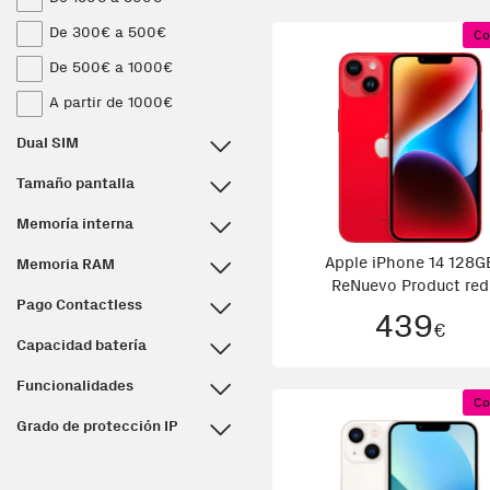
De 300€ a 500€
Co
De 500€ a 1000€
A partir de 1000€
Dual SIM
Tamaño pantalla
Memoría interna
Apple iPhone 14 128G
Memoria RAM
ReNuevo Product red
Pago Contactless
439
€
Capacidad batería
Funcionalidades
Co
Grado de protección IP