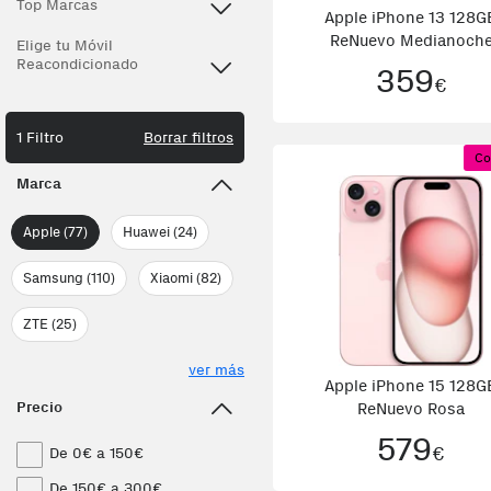
Top Marcas
Apple iPhone 13 128G
ReNuevo Medianoch
Elige tu Móvil
Reacondicionado
359
€
1 Filtro
Borrar filtros
Co
Marca
Apple (77)
Huawei (24)
Samsung (110)
Xiaomi (82)
ZTE (25)
ver más
Apple iPhone 15 128G
Precio
ReNuevo Rosa
579
€
De 0€ a 150€
De 150€ a 300€