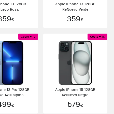
Phone 13 128GB
Apple iPhone 13 128GB
uevo Rosa
ReNuevo Verde
359
359
€
€
Coste + 1€
Coste + 1€
one 13 Pro 128GB
Apple iPhone 15 128GB
o Azul alpino
ReNuevo Negro
499
579
€
€