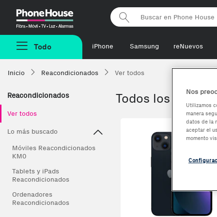
Phonehouse
Todo
iPhone
Samsung
reNuevos
Inicio
Reacondicionados
Ver todos
Nos preoc
Reacondicionados
Todos los móvile
Utilizamos c
Ver todos
manera segur
datos de la 
Co
aceptar el u
Lo más buscado
momento vis
Móviles Reacondicionados
KM0
Configura
Tablets y iPads
Reacondicionados
Ordenadores
Reacondicionados