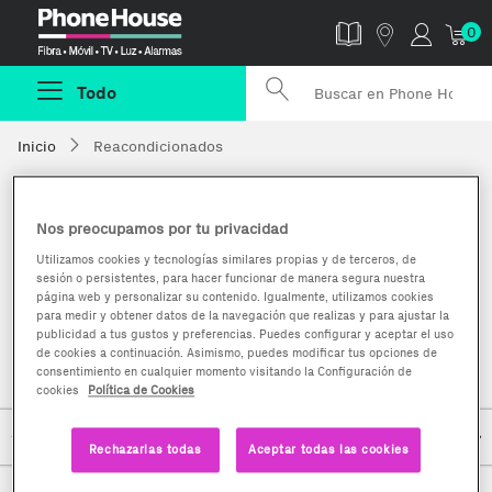
Phonehouse
0
Todo
Inicio
Reacondicionados
Smartphones y móviles reacondicionados
Nos preocupamos por tu privacidad
Utilizamos cookies y tecnologías similares propias y de terceros, de
sesión o persistentes, para hacer funcionar de manera segura nuestra
página web y personalizar su contenido. Igualmente, utilizamos cookies
para medir y obtener datos de la navegación que realizas y para ajustar la
publicidad a tus gustos y preferencias. Puedes configurar y aceptar el uso
de cookies a continuación. Asimismo, puedes modificar tus opciones de
consentimiento en cualquier momento visitando la Configuración de
cookies
Política de Cookies
Rechazarlas todas
Aceptar todas las cookies