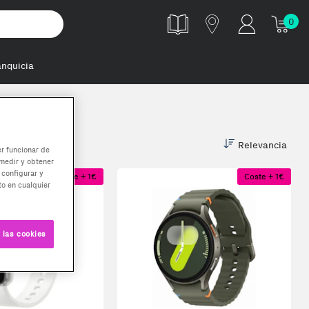
0
anquicia
Relevancia
er funcionar de
medir y obtener
 configurar y
Coste + 1€
Coste + 1€
o en cualquier
 las cookies