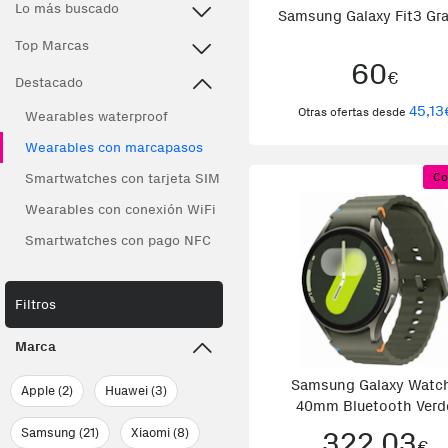
Lo más buscado
Samsung Galaxy Fit3 Gra
Top Marcas
60
€
Destacado
45,13
Otras ofertas desde
Wearables waterproof
Wearables con marcapasos
Smartwatches con tarjeta SIM
Co
Wearables con conexión WiFi
Smartwatches con pago NFC
Filtros
Marca
Samsung Galaxy Watc
Apple (2)
Huawei (3)
40mm Bluetooth Verd
Samsung (21)
Xiaomi (8)
322,03
€