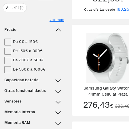
Amazfit (1)
183,2
Otras ofertas desde
ver más
Precio
De 0€ a 150€
De 150€ a 300€
De 300€ a 500€
De 500€ a 1000€
Capacidad batería
Samsung Galaxy Watc
Otras funcionalidades
44mm Cellular Plata
Sensores
276,43
€
306,4
Memoria Interna
Memoria RAM