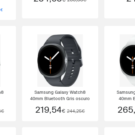
5
€
h8
Samsung Galaxy Watch8
Samsung
40mm Bluetooth Gris oscuro
40mm B
219,54
265,
€
8€
244,25€