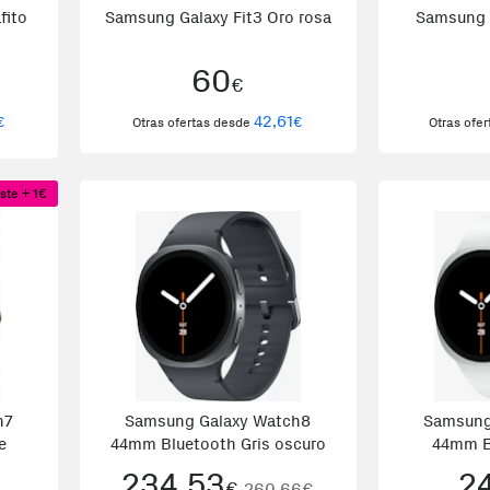
fito
Samsung Galaxy Fit3 Oro rosa
Samsung G
60
€
42,61
€
€
Otras ofertas desde
Otras ofe
ste + 1€
h7
Samsung Galaxy Watch8
Samsung
e
44mm Bluetooth Gris oscuro
44mm B
234,53
2
€
260,66€