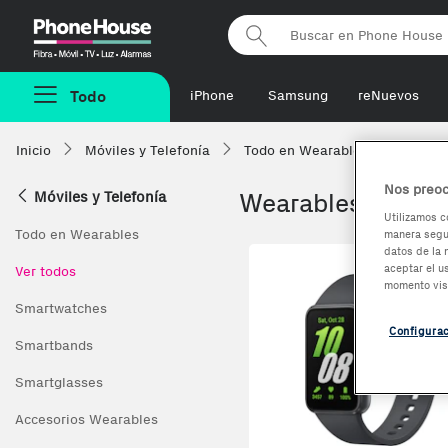
Phonehouse
Todo
iPhone
Samsung
reNuevos
Inicio
Móviles y Telefonía
Todo en Wearables
Wearab
Nos preoc
Móviles y Telefonía
Wearables con m
Utilizamos c
Todo en Wearables
manera segur
datos de la 
Co
aceptar el u
Ver todos
momento vis
Smartwatches
Configura
Smartbands
Smartglasses
Accesorios Wearables