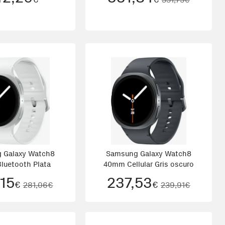
 Galaxy Watch8
Samsung Galaxy Watch8
luetooth Plata
40mm Cellular Gris oscuro
15
237,53
€
€
281,06€
239,91€