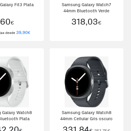
alaxy Fit3 Plata
Samsung Galaxy Watch7
44mm Bluetooth Verde
60
318,03
€
€
39,90
€
rtas desde
 Galaxy Watch8
Samsung Galaxy Watch8
luetooth Plata
44mm Cellular Gris oscuro
42,20
331,84
€
€
351,75€