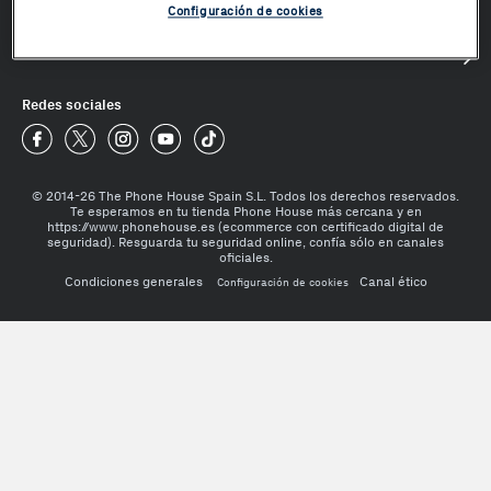
Configuración de cookies
Mundo Phone House
¿Te ayudamos?
Redes sociales
Phone House Facebook
Phone House Twitter
Phone House Instagram
Phone House Youtube
Phone House TikTok
© 2014-26 The Phone House Spain S.L. Todos los derechos reservados.
Te esperamos en tu tienda Phone House más cercana y en
https://www.phonehouse.es (ecommerce con certificado digital de
seguridad). Resguarda tu seguridad online, confía sólo en canales
oficiales.
Condiciones generales
Canal ético
Configuración de cookies