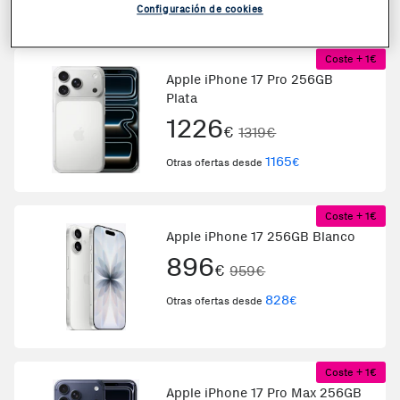
1239
€
Otras ofertas desde
Configuración de cookies
Coste + 1€
Apple iPhone 17 Pro 256GB
Plata
1226
€
1319€
1165
€
Otras ofertas desde
Coste + 1€
Apple iPhone 17 256GB Blanco
896
€
959€
828
€
Otras ofertas desde
Coste + 1€
Apple iPhone 17 Pro Max 256GB