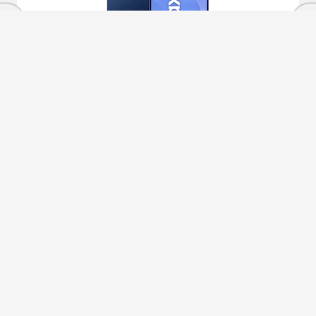
Samsung Galaxy S25 5G 128GB+12GB RAM Azul
marino
579
€
909€
558
€
Otras ofertas desde
Ver más
Condiciones de compra
Cierra
Servicios Phone House
Ordenado por
Limpiar
Mundo Phone House