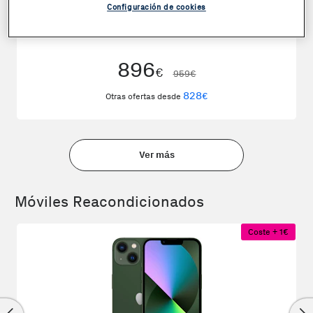
Configuración de cookies
Apple iPhone 17 256GB Negro
896
€
959€
828
€
Otras ofertas desde
Ver más
Móviles Reacondicionados
Coste + 1€