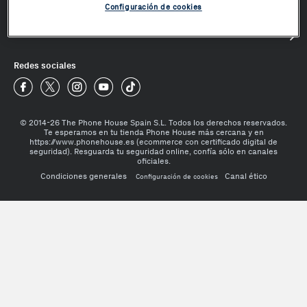
Configuración de cookies
Mundo Phone House
¿Te ayudamos?
Redes sociales
Phone House Facebook
Phone House Twitter
Phone House Instagram
Phone House Youtube
Phone House TikTok
© 2014-26 The Phone House Spain S.L. Todos los derechos reservados.
Te esperamos en tu tienda Phone House más cercana y en
https://www.phonehouse.es (ecommerce con certificado digital de
seguridad). Resguarda tu seguridad online, confía sólo en canales
oficiales.
Condiciones generales
Canal ético
Configuración de cookies