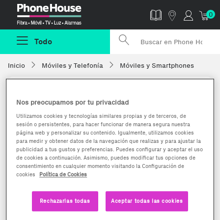
Phonehouse
0
Todo
Inicio
Móviles y Telefonía
Móviles y Smartphones
Nos preocupamos por tu privacidad
Utilizamos cookies y tecnologías similares propias y de terceros, de
sesión o persistentes, para hacer funcionar de manera segura nuestra
página web y personalizar su contenido. Igualmente, utilizamos cookies
para medir y obtener datos de la navegación que realizas y para ajustar la
publicidad a tus gustos y preferencias. Puedes configurar y aceptar el uso
de cookies a continuación. Asimismo, puedes modificar tus opciones de
consentimiento en cualquier momento visitando la Configuración de
cookies
Política de Cookies
Rechazarlas todas
Aceptar todas las cookies