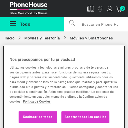
Phonehouse
0
Todo
Inicio
Móviles y Telefonía
Móviles y Smartphones
Nos preocupamos por tu privacidad
Utilizamos cookies y tecnologías similares propias y de terceros, de
sesión o persistentes, para hacer funcionar de manera segura nuestra
página web y personalizar su contenido. Igualmente, utilizamos cookies
para medir y obtener datos de la navegación que realizas y para ajustar la
publicidad a tus gustos y preferencias. Puedes configurar y aceptar el uso
de cookies a continuación. Asimismo, puedes modificar tus opciones de
consentimiento en cualquier momento visitando la Configuración de
cookies
Política de Cookies
Rechazarlas todas
Aceptar todas las cookies