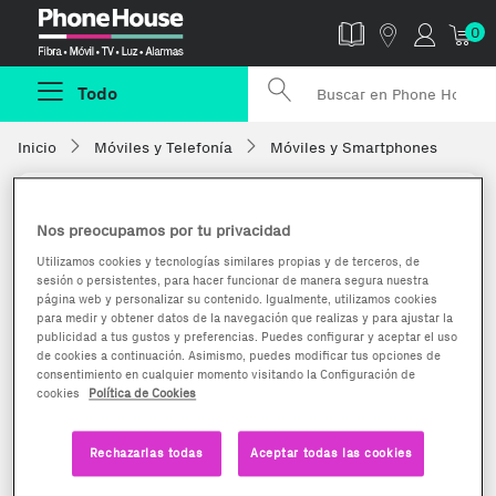
Phonehouse
0
Todo
Inicio
Móviles y Telefonía
Móviles y Smartphones
Nos preocupamos por tu privacidad
Utilizamos cookies y tecnologías similares propias y de terceros, de
sesión o persistentes, para hacer funcionar de manera segura nuestra
página web y personalizar su contenido. Igualmente, utilizamos cookies
para medir y obtener datos de la navegación que realizas y para ajustar la
publicidad a tus gustos y preferencias. Puedes configurar y aceptar el uso
de cookies a continuación. Asimismo, puedes modificar tus opciones de
consentimiento en cualquier momento visitando la Configuración de
cookies
Política de Cookies
Rechazarlas todas
Aceptar todas las cookies