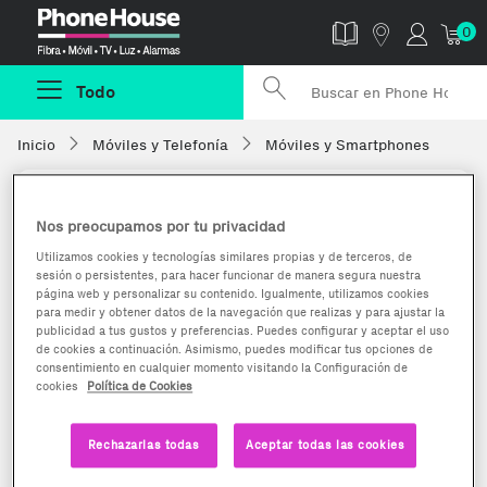
Phonehouse
0
Todo
Inicio
Móviles y Telefonía
Móviles y Smartphones
Nos preocupamos por tu privacidad
Utilizamos cookies y tecnologías similares propias y de terceros, de
sesión o persistentes, para hacer funcionar de manera segura nuestra
página web y personalizar su contenido. Igualmente, utilizamos cookies
para medir y obtener datos de la navegación que realizas y para ajustar la
publicidad a tus gustos y preferencias. Puedes configurar y aceptar el uso
de cookies a continuación. Asimismo, puedes modificar tus opciones de
consentimiento en cualquier momento visitando la Configuración de
cookies
Política de Cookies
Rechazarlas todas
Aceptar todas las cookies