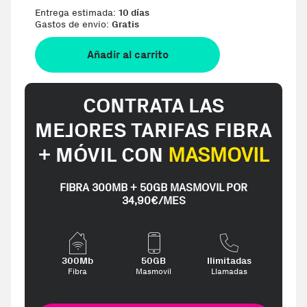
Entrega estimada:
10 días
Gastos de envio:
Gratis
Añadir al carrito
CONTRATA LAS
MEJORES TARIFAS FIBRA
+ MÓVIL CON
MASMOVIL
FIBRA 300MB + 50GB MASMOVIL POR
34,90€/MES
300Mb
50GB
Ilimitadas
Fibra
Masmovil
Llamadas