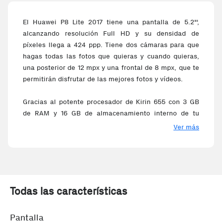
El Huawei P8 Lite 2017 tiene una pantalla de 5.2"',
alcanzando resolución Full HD y su densidad de
píxeles llega a 424 ppp. Tiene dos cámaras para que
hagas todas las fotos que quieras y cuando quieras,
una posterior de 12 mpx y una frontal de 8 mpx, que te
permitirán disfrutar de las mejores fotos y vídeos.
Gracias al potente procesador de Kirin 655 con 3 GB
de RAM y 16 GB de almacenamiento interno de tu
Huawei P8 Lite 2017 Blanco y la conectividad 4G,
Ver más
podrás disfrutar de las mejores aplicaciones y
compartir tus mejores momentos en un instante.
Lleva instalado el sistema operativo Android v7.0
Todas las características
Pantalla