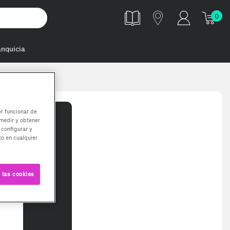
0
anquicia
er funcionar de
medir y obtener
 configurar y
o en cualquier
 las cookies