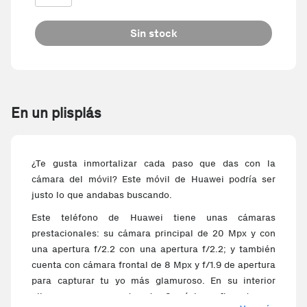
Sin stock
En un plisplás
¿Te gusta inmortalizar cada paso que das con la
cámara del móvil? Este móvil de Huawei podría ser
justo lo que andabas buscando.
Este teléfono de Huawei tiene unas cámaras
prestacionales: su cámara principal de 20 Mpx y con
una apertura f/2.2 con una apertura f/2.2; y también
cuenta con cámara frontal de 8 Mpx y f/1.9 de apertura
para capturar tu yo más glamuroso. En su interior
alberga un procesador de 8 núcleos firmado por