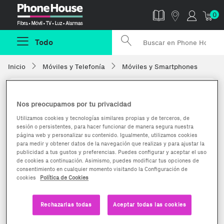
Phonehouse
0
Todo
Inicio
Móviles y Telefonía
Móviles y Smartphones
Nos preocupamos por tu privacidad
Utilizamos cookies y tecnologías similares propias y de terceros, de
sesión o persistentes, para hacer funcionar de manera segura nuestra
página web y personalizar su contenido. Igualmente, utilizamos cookies
para medir y obtener datos de la navegación que realizas y para ajustar la
publicidad a tus gustos y preferencias. Puedes configurar y aceptar el uso
de cookies a continuación. Asimismo, puedes modificar tus opciones de
consentimiento en cualquier momento visitando la Configuración de
cookies
Política de Cookies
Rechazarlas todas
Aceptar todas las cookies