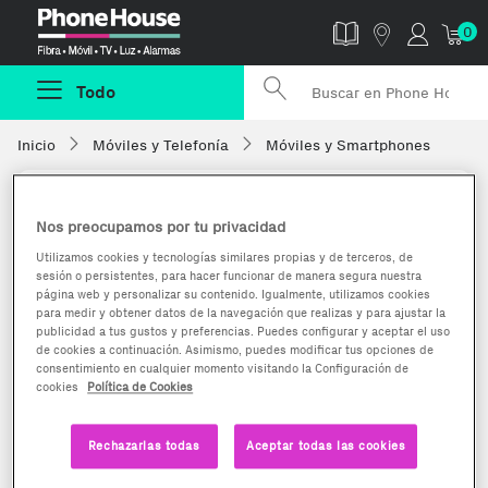
Phonehouse
0
Todo
Inicio
Móviles y Telefonía
Móviles y Smartphones
Nos preocupamos por tu privacidad
Utilizamos cookies y tecnologías similares propias y de terceros, de
sesión o persistentes, para hacer funcionar de manera segura nuestra
página web y personalizar su contenido. Igualmente, utilizamos cookies
para medir y obtener datos de la navegación que realizas y para ajustar la
publicidad a tus gustos y preferencias. Puedes configurar y aceptar el uso
de cookies a continuación. Asimismo, puedes modificar tus opciones de
consentimiento en cualquier momento visitando la Configuración de
cookies
Política de Cookies
Rechazarlas todas
Aceptar todas las cookies