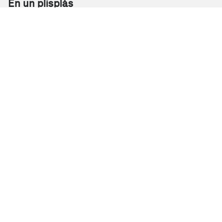
En un plisplás
Sin stock
Todas las características
Promociones y ofertas especiales
Cierra
Ordenado por
Limpiar