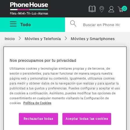
Phonehouse
0
Todo
Inicio
Móviles y Telefonía
Móviles y Smartphones
Nos preocupamos por tu privacidad
Utilizamos cookies y tecnologías similares propias y de terceros, de
sesión o persistentes, para hacer funcionar de manera segura nuestra
página web y personalizar su contenido. Igualmente, utilizamos cookies
para medir y obtener datos de la navegación que realizas y para ajustar la
publicidad a tus gustos y preferencias. Puedes configurar y aceptar el uso
de cookies a continuación. Asimismo, puedes modificar tus opciones de
consentimiento en cualquier momento visitando la Configuración de
cookies
Política de Cookies
Rechazarlas todas
Aceptar todas las cookies