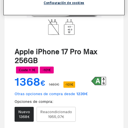
Configuración de cookies
4.5 -
42.0
W
Apple iPhone 17 Pro Max
256GB
Coste + 1€
-101€
1368
€
1469€
-101€
Otras opciones de compra desde
1239€
Opciones de compra:
Nuevo
Reacondicionado
1368
1955,07
€
€