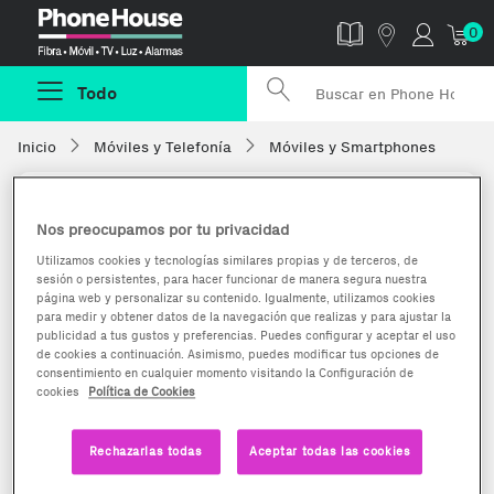
Phonehouse
0
Todo
Inicio
Móviles y Telefonía
Móviles y Smartphones
Nos preocupamos por tu privacidad
Utilizamos cookies y tecnologías similares propias y de terceros, de
sesión o persistentes, para hacer funcionar de manera segura nuestra
página web y personalizar su contenido. Igualmente, utilizamos cookies
para medir y obtener datos de la navegación que realizas y para ajustar la
publicidad a tus gustos y preferencias. Puedes configurar y aceptar el uso
de cookies a continuación. Asimismo, puedes modificar tus opciones de
consentimiento en cualquier momento visitando la Configuración de
cookies
Política de Cookies
Rechazarlas todas
Aceptar todas las cookies