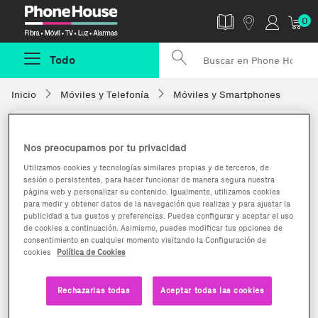
Phonehouse
0
Todo
Inicio
Móviles y Telefonía
Móviles y Smartphones
Nos preocupamos por tu privacidad
Utilizamos cookies y tecnologías similares propias y de terceros, de
sesión o persistentes, para hacer funcionar de manera segura nuestra
página web y personalizar su contenido. Igualmente, utilizamos cookies
para medir y obtener datos de la navegación que realizas y para ajustar la
publicidad a tus gustos y preferencias. Puedes configurar y aceptar el uso
de cookies a continuación. Asimismo, puedes modificar tus opciones de
consentimiento en cualquier momento visitando la Configuración de
cookies
Política de Cookies
Rechazarlas todas
Aceptar todas las cookies