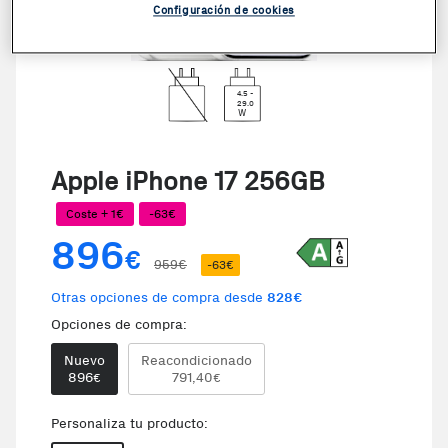
Configuración de cookies
4.5 -
29.0
W
Apple iPhone 17 256GB
Coste + 1€
-63€
896
€
959€
-63€
Otras opciones de compra desde
828€
Opciones de compra:
Nuevo
Reacondicionado
896
791,40
€
€
Personaliza tu producto: