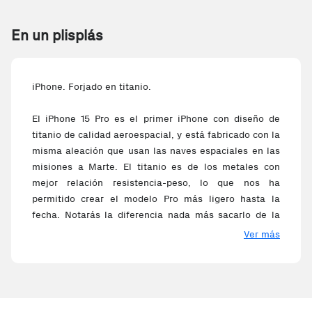
En un plisplás
iPhone. Forjado en titanio.
El iPhone 15 Pro es el primer iPhone con diseño de
titanio de calidad aeroespacial, y está fabricado con la
misma aleación que usan las naves espaciales en las
misiones a Marte. El titanio es de los metales con
mejor relación resistencia-peso, lo que nos ha
permitido crear el modelo Pro más ligero hasta la
fecha. Notarás la diferencia nada más sacarlo de la
caja.
Ver más
Chip A17 Pro. Juega con la bestia.
Ya está aquí la mayor innovación en la historia de las
GPU de Apple. El chip A17 Pro ofrece el mejor