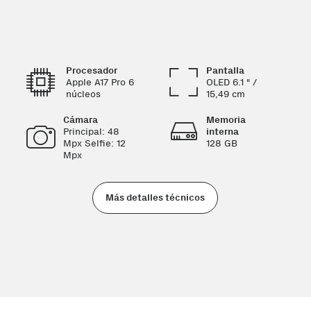
Procesador
Pantalla
Apple A17 Pro 6
OLED 6.1 " /
núcleos
15,49 cm
Cámara
Memoria
Principal: 48
interna
Mpx Selfie: 12
128 GB
Mpx
Más detalles técnicos