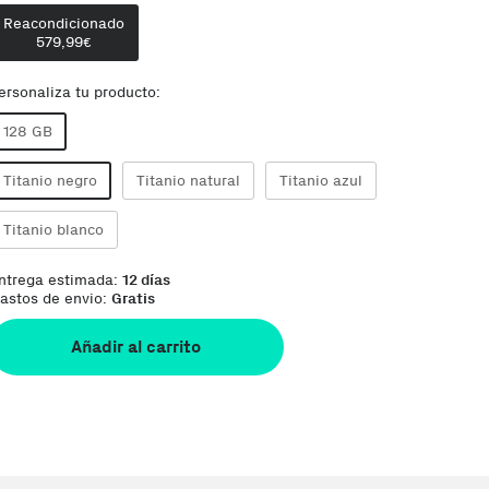
Reacondicionado
579,99
€
ersonaliza tu producto:
128 GB
Titanio negro
Titanio natural
Titanio azul
Titanio blanco
ntrega estimada:
12 días
astos de envio:
Gratis
Añadir al carrito