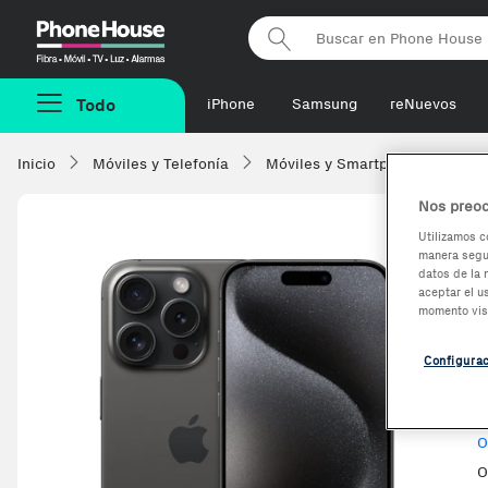
Phonehouse
Todo
iPhone
Samsung
reNuevos
Inicio
Móviles y Telefonía
Móviles y Smartphones
Ap
Nos preoc
Utilizamos c
manera segur
datos de la 
aceptar el u
momento vis
R
E
Configura
V
O
O