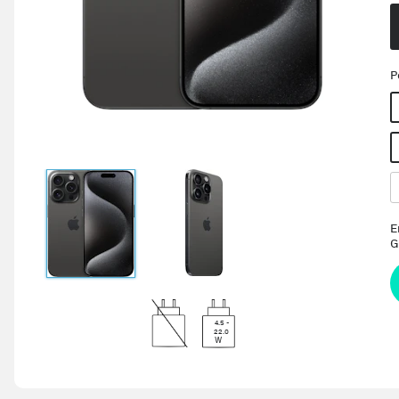
P
E
G
4.5 -
22.0
W