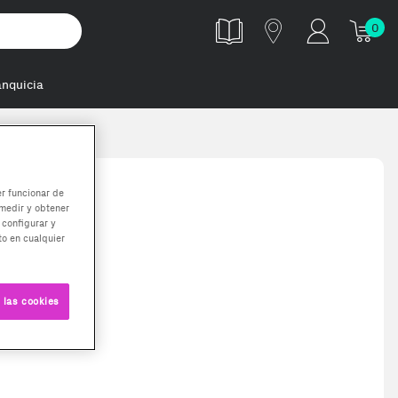
0
anquicia
er funcionar de
medir y obtener
 configurar y
o en cualquier
 las cookies
por expertos. Versión Dual eSIM.Revisado con software profesional e