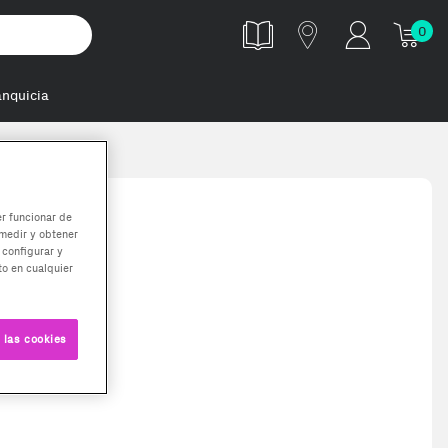
0
anquicia
er funcionar de
medir y obtener
 configurar y
o en cualquier
 las cookies
onos vienen con cable 3.0 ultima generación (2025) . Dos (2) años de