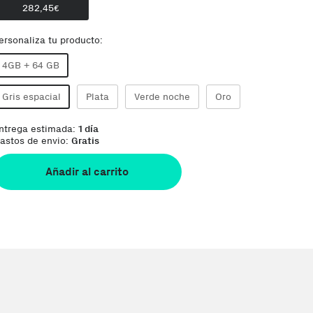
282,45
€
ersonaliza tu producto:
4GB + 64 GB
Gris espacial
Plata
Verde noche
Oro
ntrega estimada:
1 día
astos de envio:
Gratis
Añadir al carrito