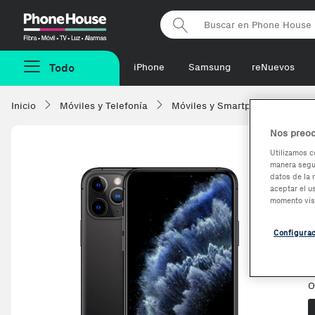
Phonehouse
Todo
iPhone
Samsung
reNuevos
Inicio
Móviles y Telefonía
Móviles y Smartphones
Ap
Nos preoc
Utilizamos c
manera segur
datos de la 
aceptar el u
momento vis
R
E
Configura
V
O