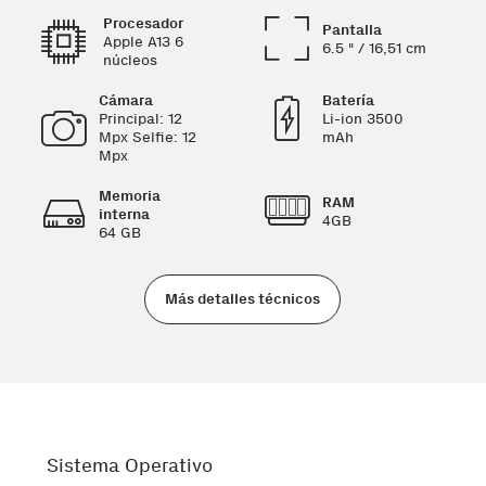
Procesador
Pantalla
Apple A13 6
6.5 " / 16,51 cm
núcleos
Cámara
Batería
Principal: 12
Li-ion 3500
Mpx Selfie: 12
mAh
Mpx
Memoria
RAM
interna
4GB
64 GB
Más detalles técnicos
Sistema Operativo