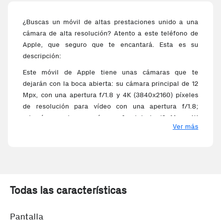
¿Buscas un móvil de altas prestaciones unido a una
cámara de alta resolución? Atento a este teléfono de
Apple, que seguro que te encantará. Esta es su
descripción:
Este móvil de Apple tiene unas cámaras que te
dejarán con la boca abierta: su cámara principal de 12
Mpx, con una apertura f/1.8 y 4K (3840x2160) píxeles
de resolución para vídeo con una apertura f/1.8;
además cuenta con cámara frontal de 12 Mpx, 4K
Ver más
(3840x2160) píxeles para vídeo y f/2.2 de apertura
para unos selfies de calidad. En su interior incorpora
un prestacional procesador fabricado por Apple de 6
núcleos que logra unas buenas prestaciones. El
teléfono tiene una pantalla de formato compacto de
6,5 pulgadas (16.51 cm) para una resolución de
Todas las características
(2688x1242) que cabe en cualquier parte. Disfruta de
la carga inalámbrica que incorpora este terminal para
Pantalla
llenar su batería de 3500 mAh de capacidad , y utiliza