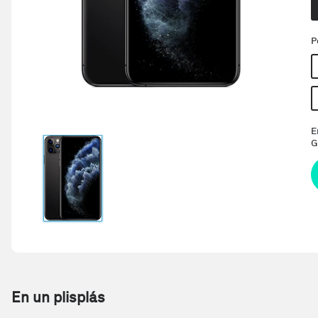
P
E
G
En un plisplás