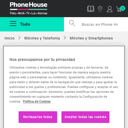
Phonehouse
0
Todo
Inicio
Móviles y Telefonía
Móviles y Smartphones
Nos preocupamos por tu privacidad
Utilizamos cookies y tecnologías similares propias y de terceros, de
sesión o persistentes, para hacer funcionar de manera segura nuestra
página web y personalizar su contenido. Igualmente, utilizamos cookies
para medir y obtener datos de la navegación que realizas y para ajustar la
publicidad a tus gustos y preferencias. Puedes configurar y aceptar el uso
de cookies a continuación. Asimismo, puedes modificar tus opciones de
consentimiento en cualquier momento visitando la Configuración de
cookies
Política de Cookies
Rechazarlas todas
Aceptar todas las cookies