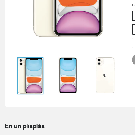
P
En un plisplás