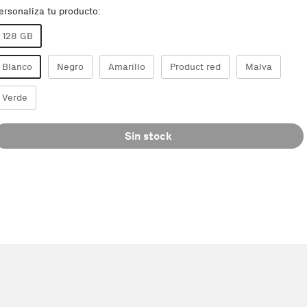
ersonaliza tu producto:
128 GB
Blanco
Negro
Amarillo
Product red
Malva
Verde
Sin stock