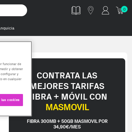
0
anquicia
er funcionar de
medir y obtener
CONTRATA LAS
 configurar y
o en cualquier
MEJORES TARIFAS
FIBRA + MÓVIL CON
 las cookies
MASMOVIL
FIBRA 300MB + 50GB MASMOVIL POR
34,90€/MES