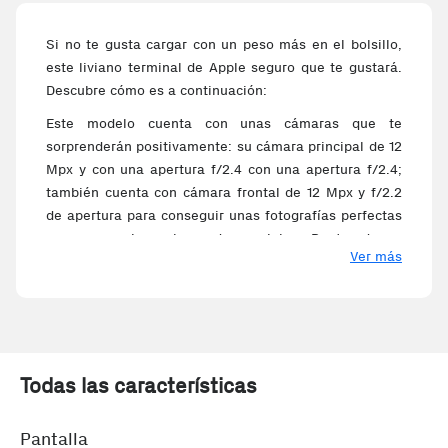
Si no te gusta cargar con un peso más en el bolsillo,
este liviano terminal de Apple seguro que te gustará.
Descubre cómo es a continuación:
Este modelo cuenta con unas cámaras que te
sorprenderán positivamente: su cámara principal de 12
Mpx y con una apertura f/2.4 con una apertura f/2.4;
también cuenta con cámara frontal de 12 Mpx y f/2.2
de apertura para conseguir unas fotografías perfectas
para presumir en las redes sociales. Dentro de su
Ver más
carcasa tiene un procesador desarrollado por Apple,
en consonancia con el resto del móvil. El terminal
tiene una pantalla de formato reducido de 6,1 pulgadas
(15.49 cm) de diagonal que alberga una resolución de
(1792x828), ideal para manejar el terminal con una
sola mano. Con la carga inalámbrica podrás llenar
Todas las características
cómodamente su batería de 3110 mAh de capacidad,
además de tener conexión de tipo Lightning.
Pantalla