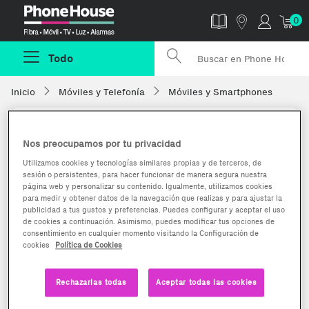
Phonehouse
0
Todo
Inicio
Móviles y Telefonía
Móviles y Smartphones
Nos preocupamos por tu privacidad
Utilizamos cookies y tecnologías similares propias y de terceros, de
sesión o persistentes, para hacer funcionar de manera segura nuestra
página web y personalizar su contenido. Igualmente, utilizamos cookies
para medir y obtener datos de la navegación que realizas y para ajustar la
publicidad a tus gustos y preferencias. Puedes configurar y aceptar el uso
de cookies a continuación. Asimismo, puedes modificar tus opciones de
consentimiento en cualquier momento visitando la Configuración de
cookies
Política de Cookies
Rechazarlas todas
Aceptar todas las cookies