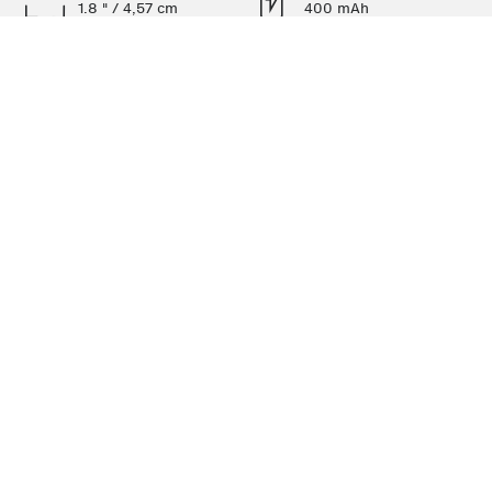
Si el peso del terminal es importante para tí, te
1.8 " / 4,57 cm
400 mAh
encantarán sus solo 63 gramos, para unas
proporciones de 1,285 cm de grosor.
Más detalles técnicos
Sin stock
Todas las características
Pantalla
USB
Tamaño de pantalla
Tipo de conexiones
Cierra
1.8 " / 4,57 cm
Micro USB
Ordenado por
Resolución pantalla
Limpiar
Redes