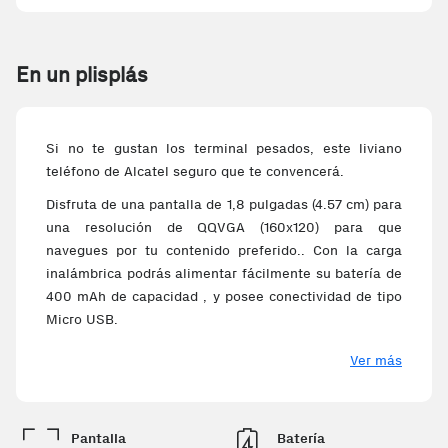
En un plisplás
Si no te gustan los terminal pesados, este liviano
teléfono de Alcatel seguro que te convencerá.
Disfruta de una pantalla de 1,8 pulgadas (4.57 cm) para
una resolución de QQVGA (160x120) para que
navegues por tu contenido preferido.. Con la carga
inalámbrica podrás alimentar fácilmente su batería de
400 mAh de capacidad , y posee conectividad de tipo
Micro USB.
Equipado con la nueva red 5g para que puedas
Ver más
disfrutar de alta velocidad de conexión sin
comparación y conectividad Wi-Fi. Dispone lector de
tarjetas Secure Digital (microSD).
Pantalla
Batería