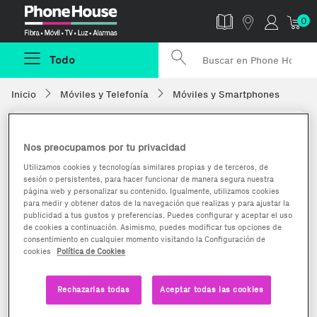
Phonehouse
0
Todo
Inicio
Móviles y Telefonía
Móviles y Smartphones
Nos preocupamos por tu privacidad
Utilizamos cookies y tecnologías similares propias y de terceros, de
sesión o persistentes, para hacer funcionar de manera segura nuestra
página web y personalizar su contenido. Igualmente, utilizamos cookies
para medir y obtener datos de la navegación que realizas y para ajustar la
publicidad a tus gustos y preferencias. Puedes configurar y aceptar el uso
de cookies a continuación. Asimismo, puedes modificar tus opciones de
consentimiento en cualquier momento visitando la Configuración de
cookies
Política de Cookies
Rechazarlas todas
Aceptar todas las cookies