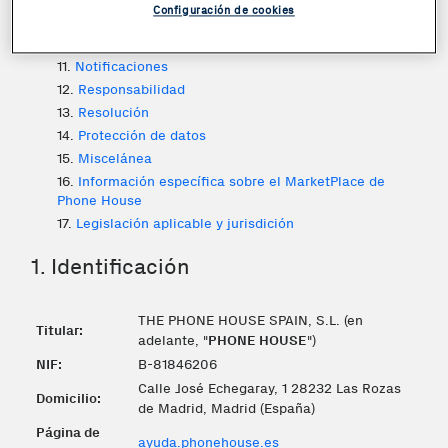
Configuración de cookies
9.
Nulidad parcial
10.
Idioma
11.
Notificaciones
12.
Responsabilidad
13.
Resolución
14.
Protección de datos
15.
Miscelánea
16.
Información específica sobre el MarketPlace de
Phone House
17.
Legislación aplicable y jurisdición
1. Identificación
THE PHONE HOUSE SPAIN, S.L. (en
Titular:
adelante, "
PHONE HOUSE
")
NIF:
B-81846206
Calle José Echegaray, 1 28232 Las Rozas
Domicilio:
de Madrid, Madrid (España)
Página de
ayuda.phonehouse.es