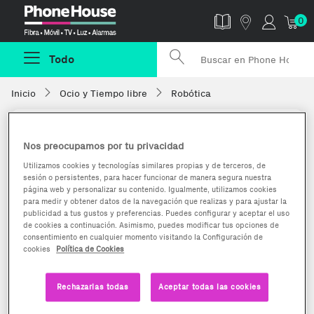
Phonehouse
0
Todo
Inicio
Ocio y Tiempo libre
Robótica
Nos preocupamos por tu privacidad
Utilizamos cookies y tecnologías similares propias y de terceros, de
sesión o persistentes, para hacer funcionar de manera segura nuestra
página web y personalizar su contenido. Igualmente, utilizamos cookies
para medir y obtener datos de la navegación que realizas y para ajustar la
publicidad a tus gustos y preferencias. Puedes configurar y aceptar el uso
de cookies a continuación. Asimismo, puedes modificar tus opciones de
consentimiento en cualquier momento visitando la Configuración de
cookies
Política de Cookies
Rechazarlas todas
Aceptar todas las cookies