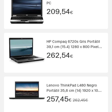
PC
209,54
€
HP Compaq 6720s Gris Portátil
39,1 cm (15.4) 1280 x 800 Pixeles
1,8 GHz Intel® Core™2 Duo
262,54
€
T5670
Lenovo ThinkPad L480 Negro
Portátil 35,6 cm (14) 1920 x 1080
Pixeles 1,60 GHz 8ª generación
257,45
€
262,45€
de procesadores Intel® Core™
i5 i5-8250U