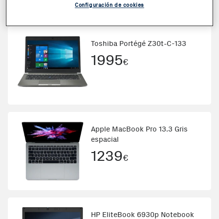
673,82
€
Otras ofertas desde
Configuración de cookies
Toshiba Portégé Z30t-C-133
1995
€
Apple MacBook Pro 13.3 Gris
espacial
1239
€
HP EliteBook 6930p Notebook