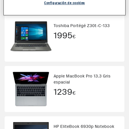
673,82
€
Otras ofertas desde
Configuración de cookies
Toshiba Portégé Z30t-C-133
1995
€
Apple MacBook Pro 13.3 Gris
espacial
1239
€
HP EliteBook 6930p Notebook