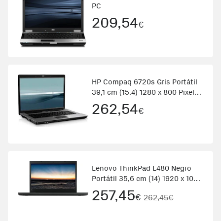
PC
209,54
€
HP Compaq 6720s Gris Portátil
39,1 cm (15.4) 1280 x 800 Pixeles
1,8 GHz Intel® Core™2 Duo
262,54
€
T5670
Lenovo ThinkPad L480 Negro
Portátil 35,6 cm (14) 1920 x 1080
Pixeles 1,60 GHz 8ª generación
257,45
€
262,45€
de procesadores Intel® Core™
i5 i5-8250U