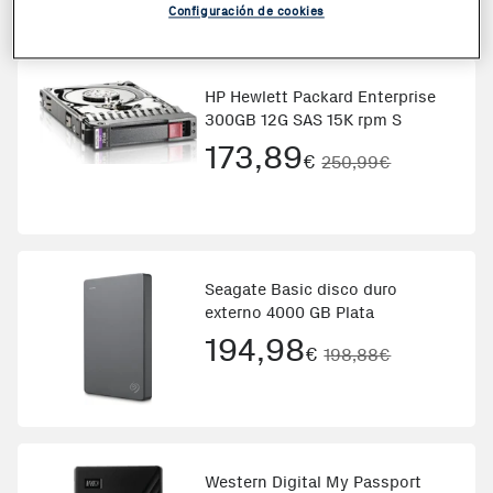
Configuración de cookies
HP Hewlett Packard Enterprise
300GB 12G SAS 15K rpm S
173,89
€
250,99€
Seagate Basic disco duro
externo 4000 GB Plata
194,98
€
198,88€
Western Digital My Passport