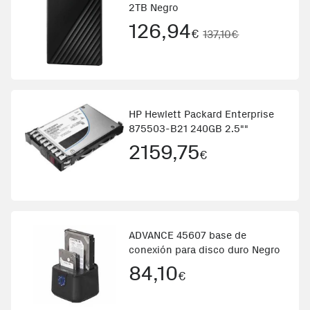
2TB Negro
126,94
€
137,10€
HP Hewlett Packard Enterprise
875503-B21 240GB 2.5""
2159,75
€
ADVANCE 45607 base de
conexión para disco duro Negro
84,10
€