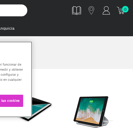
0
anquicia
er funcionar de
medir y obtener
 configurar y
o en cualquier
 las cookies