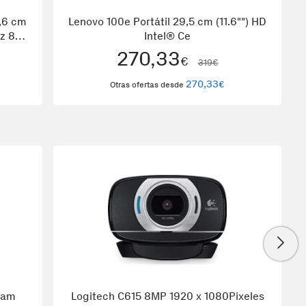
,6 cm
Lenovo 100e Portátil 29,5 cm (11.6"") HD
z 8ª
Intel® Ce
tel®
270,33
€
319€
270,33
€
Otras ofertas desde
cam
Logitech C615 8MP 1920 x 1080Pixeles