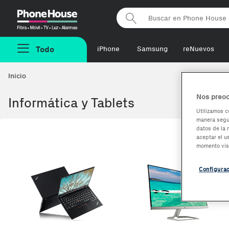
Phonehouse
Todo
iPhone
Samsung
reNuevos
Inicio
Nos preoc
Informática y Tablets
Utilizamos c
manera segur
datos de la 
aceptar el u
momento vis
Configura