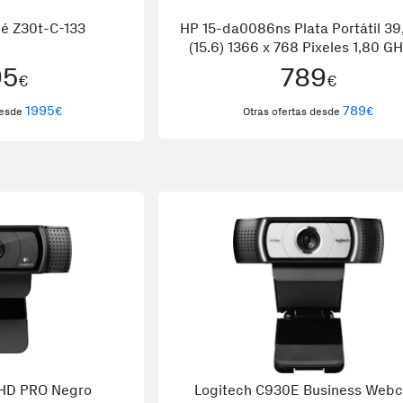
gé Z30t-C-133
HP 15-da0086ns Plata Portátil 39
(15.6) 1366 x 768 Pixeles 1,80 GH
generación de procesadores In
95
789
€
€
Core™ i7 i7-8550U
1995
789
€
€
desde
Otras ofertas desde
 HD PRO Negro
Logitech C930E Business Web