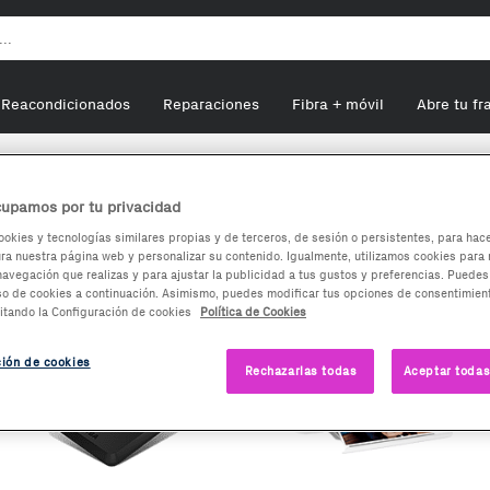
Reacondicionados
Reparaciones
Fibra + móvil
Abre tu fr
upamos por tu privacidad
ookies y tecnologías similares propias y de terceros, de sesión o persistentes, para hac
a nuestra página web y personalizar su contenido. Igualmente, utilizamos cookies para 
navegación que realizas y para ajustar la publicidad a tus gustos y preferencias. Puedes
so de cookies a continuación. Asimismo, puedes modificar tus opciones de consentimient
itando la Configuración de cookies
Política de Cookies
ción de cookies
Rechazarlas todas
Aceptar todas