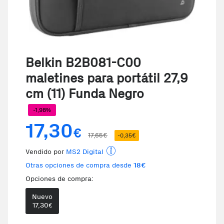
Belkin B2B081-C00
maletines para portátil 27,9
cm (11) Funda Negro
-1,98%
17,30
€
17,65€
-0,35€
Vendido por
MS2 Digital
Otras opciones de compra desde
18€
Opciones de compra:
Nuevo
Te damos la oportunidad de elegi
17,30
€