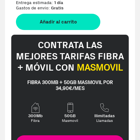
Entrega estimada:
1 día
Gastos de envio:
Gratis
Añadir al carrito
CONTRATA LAS
MEJORES TARIFAS FIBRA
+ MÓVIL CON
MASMOVIL
FIBRA 300MB + 50GB MASMOVIL POR
34,90€/MES
300Mb
50GB
Ilimitadas
Fibra
Masmovil
Llamadas