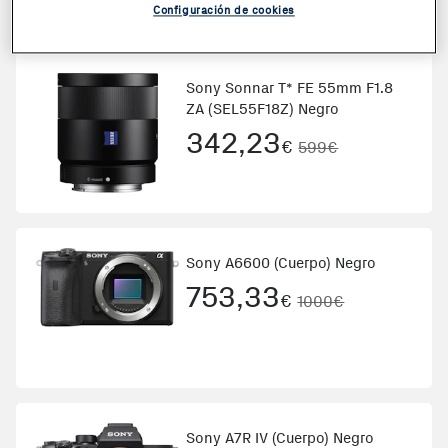
Configuración de cookies
Sony Sonnar T* FE 55mm F1.8
ZA (SEL55F18Z) Negro
342,23
€
599€
Sony A6600 (Cuerpo) Negro
753,33
€
1000€
Sony A7R IV (Cuerpo) Negro