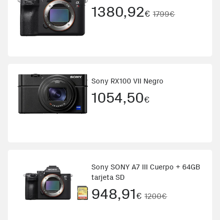
1380,92
€
1799€
Sony RX100 VII Negro
1054,50
€
Sony SONY A7 III Cuerpo + 64GB
tarjeta SD
948,91
€
1200€