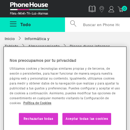
Phonehouse
0
Todo
Inicio
Informática y
Tablets
Almacenamiento
Discos duros internos
Nos preocupamos por tu privacidad
Utilizamos cookies y tecnologías similares propias y de terceros, de
sesión o persistentes, para hacer funcionar de manera segura nuestra
página web y personalizar su contenido. Igualmente, utilizamos cookies
para medir y obtener datos de la navegación que realizas y para ajustar la
publicidad a tus gustos y preferencias. Puedes configurar y aceptar el uso
de cookies a continuación. Asimismo, puedes modificar tus opciones de
consentimiento en cualquier momento visitando la Configuración de
cookies
Política de Cookies
Rechazarlas todas
Aceptar todas las cookies