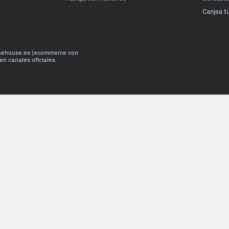
Canjea t
onehouse.es (ecommerce con
en canales oficiales.