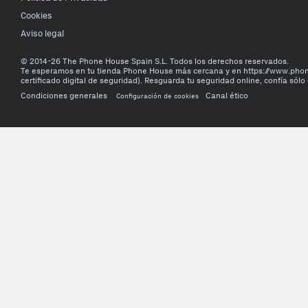
Cookies
Aviso legal
© 2014-26 The Phone House Spain S.L. Todos los derechos reservados.
Te esperamos en tu tienda Phone House más cercana y en https://www.ph
certificado digital de seguridad). Resguarda tu seguridad online, confía sólo 
Condiciones generales
Canal ético
Configuración de cookies