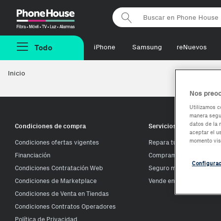
Phonehouse
Todo
iPhone
Samsung
reNuevos
Inicio
Nos preoc
Utilizamos c
manera segur
datos de la 
Condiciones de compra
Servicios Phone House
aceptar el u
momento vis
Condiciones ofertas vigentes
Repara tu móvil
Financiación
Compramos tu móvil
Configura
Condiciones Contratación Web
Seguro móvil
Condiciones de Marketplace
Vende en Phone House
Condiciones de Venta en Tiendas
Condiciones Contratos Operadores
Política de Privacidad