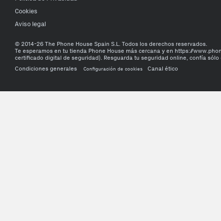
Cookies
Aviso legal
© 2014-26 The Phone House Spain S.L. Todos los derechos reservados.
Te esperamos en tu tienda Phone House más cercana y en https://www.ph
certificado digital de seguridad). Resguarda tu seguridad online, confía sólo 
Condiciones generales
Canal ético
Configuración de cookies