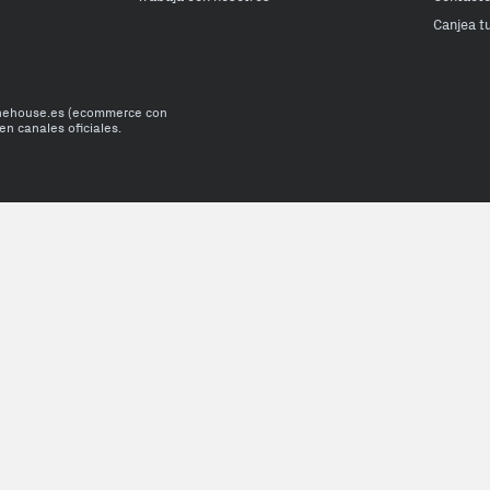
Canjea t
onehouse.es (ecommerce con
en canales oficiales.