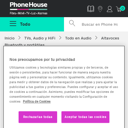
Phonehouse
0
Todo
Inicio
TVs, Audio y HiFi
Todo en Audio
Altavoces
Bluetooth y portátiles
Nos preocupamos por tu privacidad
Utilizamos cookies y tecnologías similares propias y de terceros, de
sesión o persistentes, para hacer funcionar de manera segura nuestra
página web y personalizar su contenido. Igualmente, utilizamos cookies
para medir y obtener datos de la navegación que realizas y para ajustar la
publicidad a tus gustos y preferencias. Puedes configurar y aceptar el uso
de cookies a continuación. Asimismo, puedes modificar tus opciones de
consentimiento en cualquier momento visitando la Configuración de
cookies
Política de Cookies
Rechazarlas todas
Aceptar todas las cookies